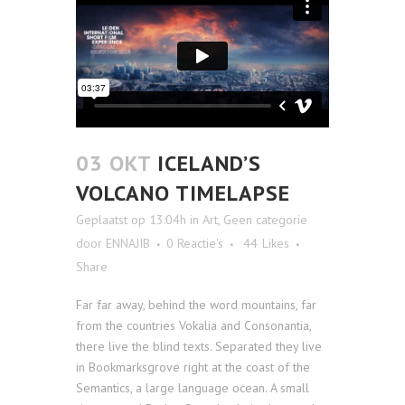
03 OKT
ICELAND’S
VOLCANO TIMELAPSE
Geplaatst op 13:04h
in
Art
,
Geen categorie
door
ENNAJIB
0 Reactie's
44
Likes
Share
Far far away, behind the word mountains, far
from the countries Vokalia and Consonantia,
there live the blind texts. Separated they live
in Bookmarksgrove right at the coast of the
Semantics, a large language ocean. A small