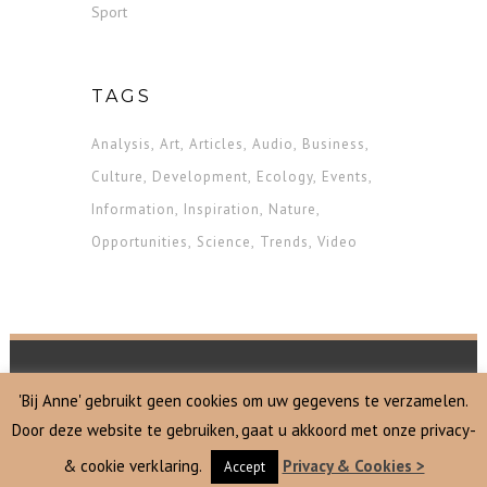
Sport
TAGS
Analysis
Art
Articles
Audio
Business
Culture
Development
Ecology
Events
Information
Inspiration
Nature
Opportunities
Science
Trends
Video
'Bij Anne' gebruikt geen cookies om uw gegevens te verzamelen.
Door deze website te gebruiken, gaat u akkoord met onze privacy-
Copyright Bij Anne | Vaassen
& cookie verklaring.
Privacy & Cookies >
Accept