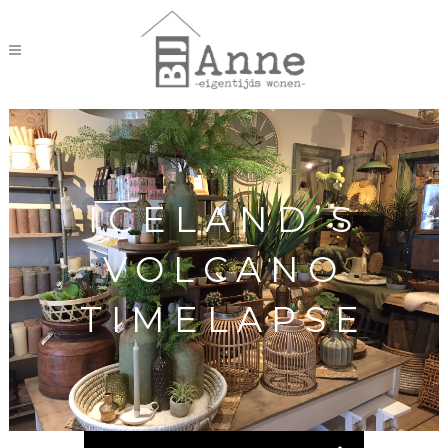
ICELAND’S
VOLCANO
TIMELAPSE