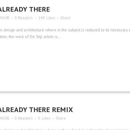
ALREADY THERE
NAJIB
0 Reactie's
140
Likes
Share
n design and architecture where in the subject is reduced to its necessary
on, the work of De Stijl artists is...
ALREADY THERE REMIX
NAJIB
0 Reactie's
5
Likes
Share