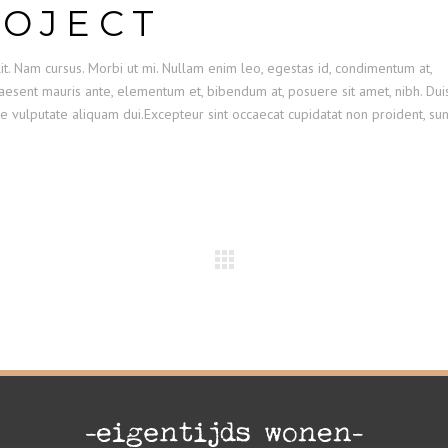
ROJECT
it. Nam cursus. Morbi ut mi. Nullam enim leo, egestas id, condimentum at,
esent mauris ante, elementum et, bibendum at, posuere sit amet, nibh. Dui
se vulputate aliquam dui.Excepteur sint occaecat cupidatat non proident, sun