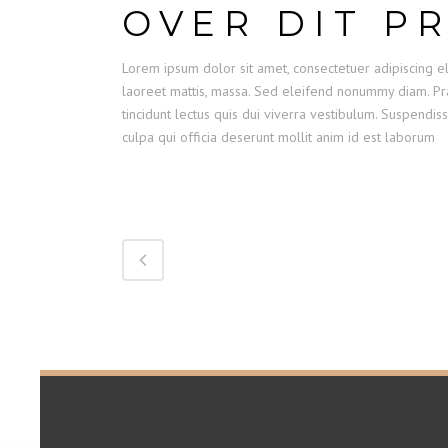
OVER DIT P
Lorem ipsum dolor sit amet, consectetuer adipiscing el
laoreet mattis, massa. Sed eleifend nonummy diam. Pra
tincidunt lectus quis dui viverra vestibulum. Suspendis
culpa qui officia deserunt mollit anim id est laborum