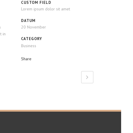
CUSTOM FIELD
Lorem ipsum dolor sit amet
DATUM
s
20 November
t in
CATEGORY
Business
Share